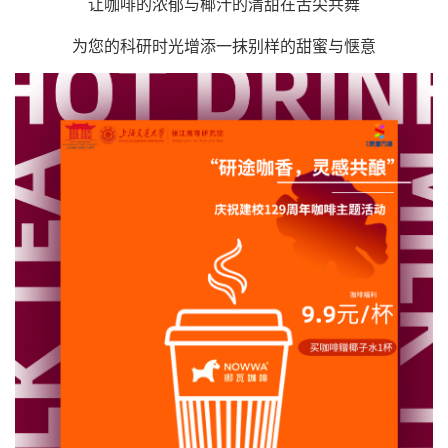
让咖啡的浓郁与椰汁的清甜在舌尖共舞
为您的科研时光增添一抹别样的甜蜜与惬意