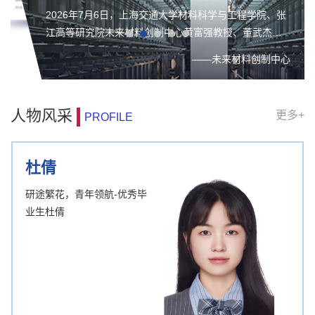
团队：双结构单元设计铋钛氧化物实现−70
2026年7月6日，上海交通大学材料科学与工程学院、张
至80℃宽温高倍率储钠
江高等研究院未来材料创制中心黄富强教授、董武杰副
研究员团队在《Advanced Materials》在线发表题为
——未来材料创制中心
“Dual-Structural-Unit Designed Bismuth Titanium
Oxides: −70 to 80 °C Ultra-Wide Temperature
Adaptability and 24,000-Cycle Stability for High-Rate
人物风采
更多+
PROFILE
Sodium-ion Storage”的研究成果。该研究提出了一种面
向合金型钠离子电池负极的“双结构单元”设计策略，将高
容量Bi储钠单元化学集成于具有快速Na⁺...
杜倩
研途繁花，青年领航-优秀毕
业生杜倩