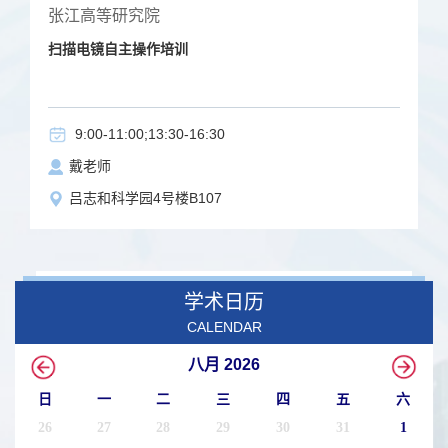
张江高等研究院
扫描电镜自主操作培训
9:00-11:00;13:30-16:30
戴老师
吕志和科学园4号楼B107
学术日历
CALENDAR
八月 2026
日
一
二
三
四
五
六
26
27
28
29
30
31
1