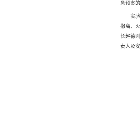
急预案
实
撤离、
长赵德
责人及