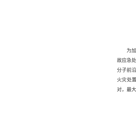
为加
故应急
分子前
火灾处
对，最