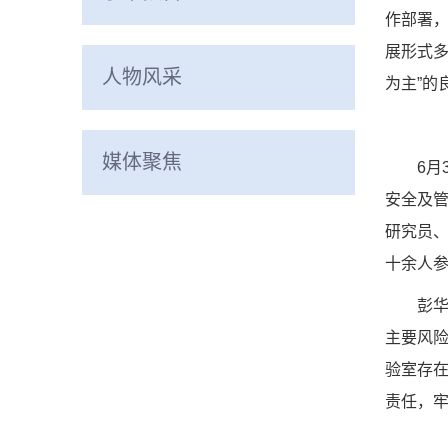
作部署
展形式
人物风采
为主”的
媒体聚焦
6月
安全及
研究员
十余人
彭
主要风
验室存
责任，牢