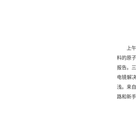
上
料的原子
报告。
电镜解
浅。来
路和新