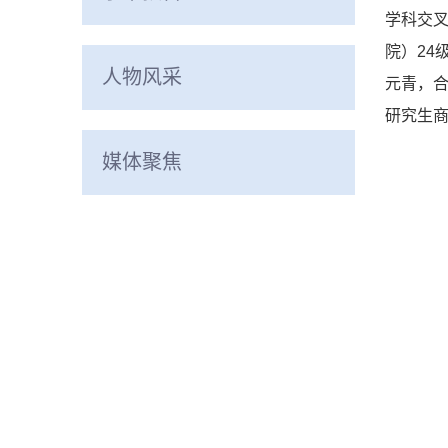
学科交
院）24
人物风采
元青，合
研究生
媒体聚焦