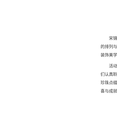
宋锦
的排列
装饰美
活
们认真
珍珠点
喜与成