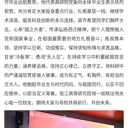
作毕业远航教育。他代表高研院党委向全体毕业生表示热烈
祝贺，充分肯定大家投身重点行业、扎根基层一线、继续学
术深造、服务科技创新的多元选择。梁齐希望同学们胸怀大
志，心系“国之大者”，传承弘扬西迁精神，把个人理想融入
党和国家事业，在祖国最需要的地方扎根奋斗；练就真本
领，坚持学以日新、功成惟实，保持求知热情与求真品格，
甘坐“冷板凳”、勇闯“无人区”，在持续学习中积蓄破题攻坚
的力量；涵养硬品格，坚持正心律己、立德守正，将科研中
的严谨诚信贯穿做人做事，成为有正气、有胸怀、有担当的
交大人。他勉励毕业生与时代同向、与祖国同行，以实干回
应使命，以担当定义青春。张江高等研究院将一如既往地关
心每一位校友，期待大家与母校并肩前行、共创未来。