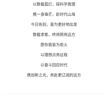
以数载孤灯，探科学真理
携一身锋芒，赴时代山海
今日告别，是为更好地出发
数载求索，终将照亮远方
愿你我皆为炬火
以理想点亮征程
以奋斗回应时代
携创新之光，奔赴更辽阔的远方