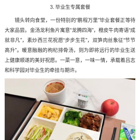
3. 毕业生专属套餐
镜头转向食堂，一份特别的“鹏程万里”毕业套餐正等待
大家品尝。金汤龙利鱼片寓意“龙腾四海”，橙皮牛肉寄语“成
就非凡”，素炒西兰花祝愿“步步生花”，双笋肉丝象征“节节
高升”。暖意融融的枸杞排骨汤，则为即将远行的毕业生送
上健康顺遂的美好祝愿。一菜一意，一味一情，承载着吕志
和科学园对毕业生的牵挂与期许。