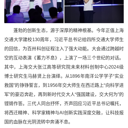
蓬勃的创新生态，源于深厚的精神根基。今年正值上海
交通大学建校130周年，习近平总书记给四所交通大学师生
的回信，为百卅科创征程注入了强大动能。大会通过跨越时
空的互动表演《蓄力不息》，上演了一场三个世纪的对话。
其中，上海交大张江高等研究院未来材料创制中心2024级
博士研究生马赫贤上台演绎。从1896年南洋公学学子“实业
救国”的铮铮誓言，到1956年交大师生在西迁路上“向科学进
军”的豪迈奔赴，再到新时代交大人“强国建设，交大何为”的
铿锵作答。三代人同台抒怀，齐声回应习近平总书记嘱托，
将西迁精神、科学家精神与AI创新实践深度交融，让科技报
国的血脉在光阴流转中奔涌不息。