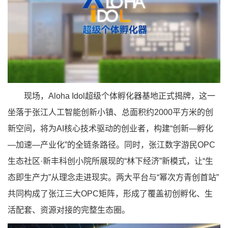
现场，
Aloha Idol
超级个体孵化器基地正式揭牌，这一
坐落于张江人工智能创新小镇、总面积约
2000
平方米的创
新空间，将为
AI
核心技术驱动的创业者，构建
“
创新
—
孵化
—
加速
—
产业化
”
的全链条路径。同时，张江数字游民
OPC
生态社区
·
新丰科创小院所展现的
“
林下经济
”
新模式，让
“
生
态即生产力
”
从理念走进现实。两大平台与
“
幂次方青创首站
”
共同构成了张江三大
OPC
矩阵，形成了覆盖初创孵化、生
活配套、资源对接的完整生态圈。