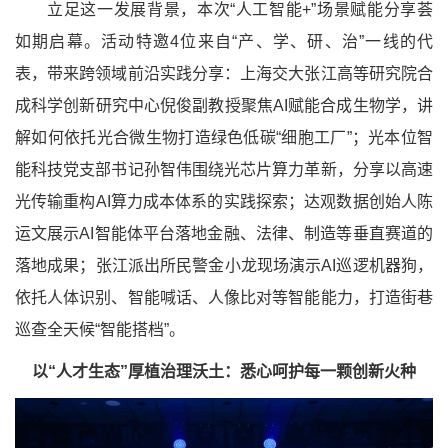
立足这一发展背景，本次“人工智能+”场景赋能分享荟
如期启幕。活动特邀4位来自“产、学、研、治”一线的代
表，带来跨领域前沿实践分享：上海交大张江高等研究院合
成科学创新研究中心倪俊副教授聚焦AI赋能合成生物学，讲
解如何依托光合微生物打造绿色低碳“细胞工厂”；光本位智
能科技党支部书记孙智伟围绕光芯片算力革新，分享以高速
光传输重构AI算力成本体系的实践探索；达观数据创始人陈
运文展示AI智能体平台落地金融、法律、制造等垂直赛道的
落地成果；张江派出所民警金小龙现场演示AI巡逻机器狗，
依托人体识别、智能喊话、人像比对等智能能力，打造街巷
巡查全天候“智能搭档”。
以“人才生态”厚植治理沃土：悉心呵护每一颗创新火种