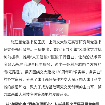
张江镇党委书记王庆、上海交大张江高等研究院党委书
记梁齐先后致辞。王庆提出，要以“五共引擎”区域化党建机
制为抓手，推动“人工智能+”赋能千行百业，让前沿技术深
度融入基层治理与民生服务，蹚出一条科产城融合发展的
“张江路径”。梁齐围绕交大建校130周年和“求实学、务实业”
的办学宗旨，分享了张江高研院作为交大深度融入张江科学
城的前沿阵地，致力于成为基础研究交叉创新的主力军，倾
力擘画重大科技突破策源地的发展蓝图。
从“关键小事”洞察治理匠心：从街巷烟火里探寻民生密码