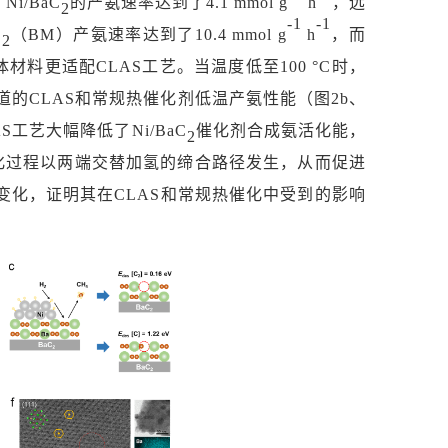
i/BaC
的产氨速率达到了
4.1 mmol g
h
，远
2
-1
-1
C
（
BM）产氨速率达到了10.4 mmol g
h
，而
2
体材料更适配
CLAS工艺。当温度低至100 °C时，
道的
CLAS和常规热催化剂低温产氨性能（图2b、
工艺大幅降低了Ni/BaC
催化剂合成氨活化能，
2
氢化过程以两端交替加氢的缔合路径发生，从而促进
显变化，证明其在CLAS和常规热催化中受到的影响