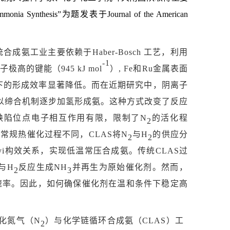
Ammonia Synthesis”为题发表于Journal of the American
统合成氨工业主要依赖于
Haber-Bosch 工艺，利用
-1
子极高的键能（
945 kJ mol
）
, Fe和Ru金属表面
下的形成效率显著降低。而在近期研究中，阴离子
以缔合机制逐步加氢形成氨。这种方式改变了反应
缺陷位点电子相互作用有限，限制了
N
的活化程
2
与常规热催化过程不同，
CLAS将N
与
H
的供应分
2
2
s-Polanyi构效关系，实现低温常压合成氨。传统CLAS过
与
H
反应生成
NH
并再生为原始催化剂。然而，
2
3
速率。因此，如何确保催化剂在温和条件下稳定高
化氮气（
N
）与化学链循环合成氨（
C
LAS
）工
2