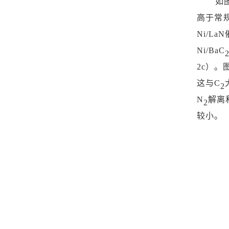
如
高于常
Ni/L
Ni/BaC
2c）。
这与
C
2
N
解离
2
较小。