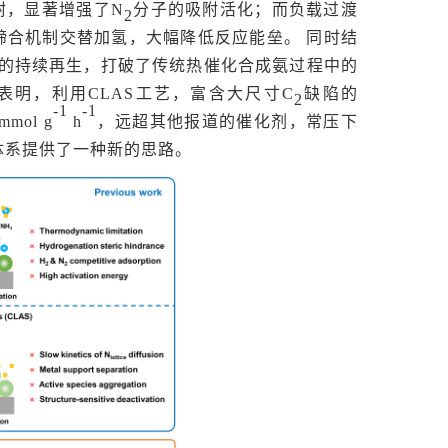
附，显著增强了
N
分子的吸附活化；而负载过渡
2
缔合机制交替加氢，大幅降低反应能垒。
同时结
的持续再生，打破了传统热催化合成氨过程中的
表明，利用
CLAS工艺，富含大尺寸C
缺陷的
2
-1
-1
mmol
g
h
，远超其他报道的催化剂，常压下
体系提供了一种新的思路。