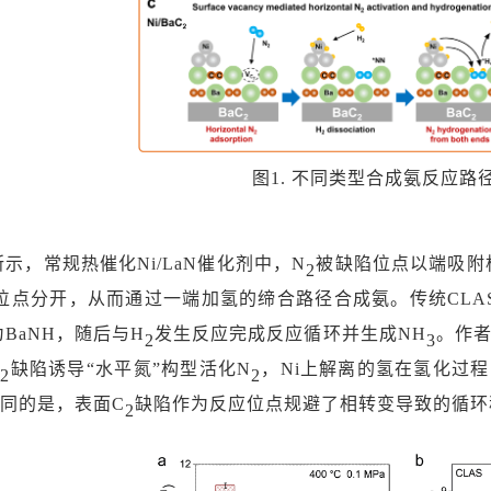
图
1. 不同类型合成氨反应路
所示，常规热催化Ni/LaN催化剂中，N
被缺陷位点以端吸附
2
位点分开，从而通过一端加氢的缔合路径合成氨。传统
CLA
为
BaNH，随后与H
发生反应完成反应循环并生成
NH
。作
2
3
C
缺陷诱导
“水平氮”构型活化N
，
Ni上解离的氢在氢化过
2
2
不同的是，表面C
缺陷作为反应位点规避了相转变导致的循环
2