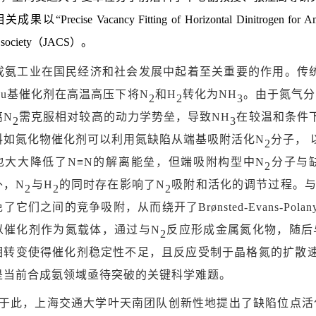
以“Precise Vacancy Fitting of Horizontal Dinitrogen for 
l society（JACS）。
成氨工业在国民经济和社会发展中起着至关重要的作用。传
Ru基催化剂在高温高压下将N
和
H
转化为
NH
。由于氮气分
2
2
3
离N
需克服相对较高的动力学势垒，导致
NH
在较温和条件
2
3
料如氮化物催化剂可以利用氮缺陷从端基吸附活化
N
分子，
2
也大大降低了
N≡N的解离能垒，但端吸附构型中N
分子与
2
外，
N
与
H
的同时存在影响了
N
吸附和活化的调节过程。
2
2
2
免了它们之间的竞争吸附，从而绕开了
Brønsted-Evan
以催化剂作为氮载体，通过与N
反应形成金属氮化物，随后
2
相转变使得催化剂稳定性不足，且反应受制于晶格氮的扩散
是当前合成氨领域亟待突破的关键科学难题。
于此，上海交通大学叶天南团队创新性地提出了缺陷位点活