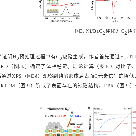
图
3. Ni/BaC
催化剂
C
缺
2
2
了证明
H
预处理过程中有
C
缺陷生成，作者首先通过
H
-T
2
2
2
XRD（图3b）确定了体相稳定。理论计算（图3c）对比了C
后通过
XPS（图3d）观察到缺陷形成后表面C元素信号的降
RTEM（图3f）确认了表面存在的缺陷结构。EPR（图3e