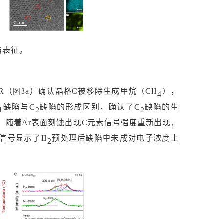
陷表征。
PR（图3a）确认晶格C被移除生成甲烷（CH
），
4
缺陷与
C
缺陷的形成区别，确认了
C
缺陷的生
1
2
2
低，随着Ar表面刻蚀出现C元素信号强度重新出现，
）信号显示了H
预处理后缺陷中未成对电子浓度上
2