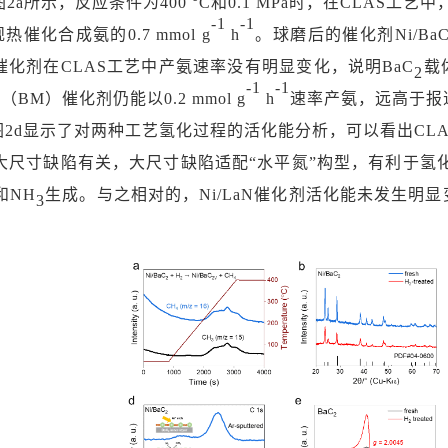
图
2a所示，反应条件为400 °C和0.1 MPa时，在CLAS工艺中，N
-1
-1
规热催化合成氨的
0.7 mmol g
h
。球磨后的催化剂
Ni/Ba
aN催化剂在CLAS工艺中产氨速率没有明显变化，说明BaC
载
2
-1
-1
（
BM）催化剂仍能以0.2 mmol g
h
速率产氨，远高于报
2
图2d显示了对两种工艺氢化过程的活化能分析，可以看出CLAS
大尺寸缺陷有关，大尺寸缺陷适配
“水平氮”构型，有利于
和
NH
生成。与之相对的，
Ni/LaN催化剂活化能未发生明
3