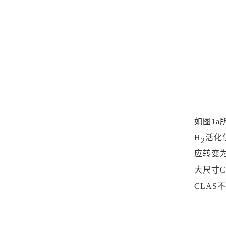
如图
1a
H
活化
2
应转变
大尺寸
CLAS