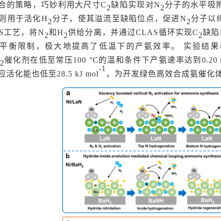
合的策略，巧妙利用大尺寸
C
缺陷实现对
N
分子的水平吸
2
2
i则用于活化H
分子，使其溢流至缺陷位点，促进
N
分子以
2
2
AS工艺，将N
和
H
供给分离，并通过
CLAS循环实现C
缺陷
2
2
2
平衡限制，极大地提高了低温下的产氨效率。
实验结果
催化剂在低至常压
1
00
°C的温和条件下产氨速率达到0
.20
2
-1
应活化能也低至
2
8.5
k
J
mol
，为开发绿色高效合成氨催化