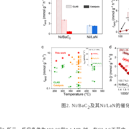
图
2. Ni/BaC
及其
Ni/LaN的
2