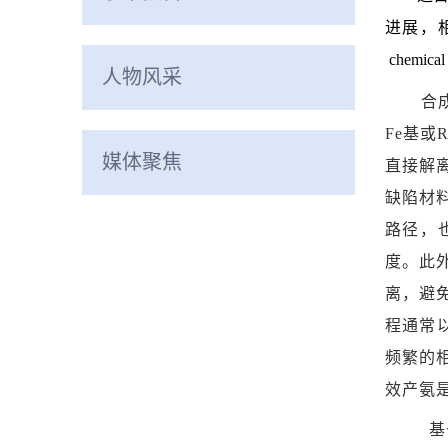
进展，相关成果
chemica
人物风采
合
Fe基或
媒体聚焦
直接解
缺陷材
路径，
度。此
离，避
程通常
频繁的
效产氨
基