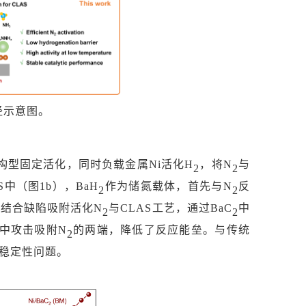
径示意图。
构型固定活化，同时负载金属
Ni活化H
，将
N
与
2
2
S中（图1b），BaH
作为储氮载体，首先与
N
反
2
2
者结合缺陷吸附活化
N
与
CLAS工艺，通过BaC
中
2
2
程中攻击吸附N
的两端，降低了反应能垒。与传统
2
稳定性问题。