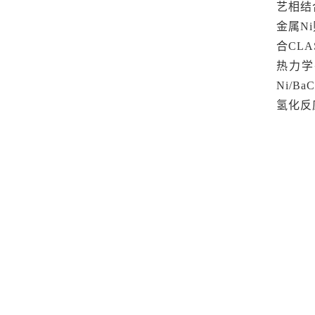
艺相结
金属
N
合
CL
热力学
Ni
/
Ba
C
氢化反