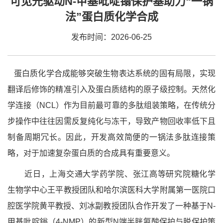
可见光驱动N-甲基吡啶𬭩保护基助力“一锅
法”蛋白质化学合成
发布时间：2026-06-25
蛋白质化学合成能够突破生物表达系统的固有局限，实现
翻译后修饰的精准引入及蛋白质结构的原子级控制。天然化
学连接（NCL）作为目前最可靠的多肽组装策略，在传统分
步操作中往往因需反复纯化与冻干，导致产物回收率低下且
制备周期冗长。因此，开发高效简便的一锅法多肽连接策
略，对于加速复杂蛋白质的合成具有重要意义。
近日，上海交通大学药学院、张江高等研究院糖化学
生物学中心王平教授团队和哈尔滨医科大学附属第一医院口
腔医学院黄平教授、刘冰副教授团队合作开发了一种基于N-
甲基吡啶鎓（4-NMP）的新型N端半胱氨酸保护与脱保护策