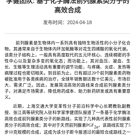
李健团队: 基于化学酶法前列腺素类分子的
高效合成
发布时间：2024-04-18
前列腺素是生物体内一系列具有独特生物活性的小分子化合
物，其通常来自于生物体内环加氧酶等对花生四烯酸的氧化代谢。
该类分子结构上，一般具有高度取代的五元环核心、连续稠密的手
性中心以及复杂多变的氧化态；而功能上，其对血压、凝血、生
长、生殖等生理活动具有重要的调节功能，与疼痛、炎症、发热等
病理过程也密切相关。到目前为止，已有超过20个前列腺素类药物
被批准用于各类疾病的治疗，全球年销售额达数十亿美元，市场巨
大、需求广泛。因此，发展简洁高效的路线来合成前列腺素类分
子，对满足市场需求、降低用药成本、助力新药研发或具有重要意
义。
近期，
上海交通大学变革性分子前沿科学中心长聘教轨副教
授、张江高等研究院入驻科学家李健团队
报道了一条基于化学酶法
高效合成前列腺素类分子的新路线，实现了几种具代表性前列腺素
类分子的高效合成；其中对于天然前列腺素PGF
，该路线实现了5
2α
步10克规模的合成，这成为该分子距今报道过的最短合成路线之一