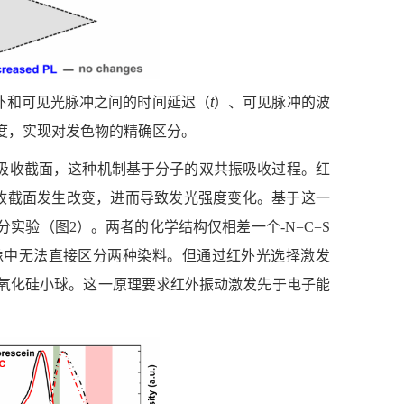
外和可见光脉冲之间的时间延迟（
t
）、可见脉冲的波
度
，实现对发色物的精确区分。
学吸收截面，
这种机制基于
分子
的双共振
吸收
过程。红
收截面发生改变，进而导致
发光强度变化
。
基于这一
分实验（图
2）。两者的化学结构仅相差一个-N
=
C
=
S
像中无法直接区分两种染料。但通过红外光选择激发
氧化硅小球。这一原理要求红外振动激发先于电子能