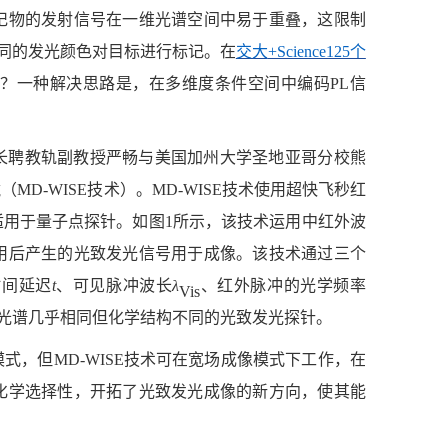
记物的
发射
信号在一维光谱空间中易于
重叠
，这限制
同的发光颜色对目标进行标记
。在
交大
+Science125个
吗？
一种解决思路是，在多维度条件空间中编码
PL信
长聘教轨副教授严畅与美国加州大学圣地亚哥分校熊
镜（
M
D-WISE
技术）。
MD-WISE
技术使用超快飞秒红
适用于量子点探针。如图
1所示，该技术运用中红外波
用后产生的光致发光信号用于成像。该技术通过三个
时间延迟
t
、可见
脉冲
波长
λ
、
红外
脉冲
的
光学
频率
Vis
光谱
几乎相同但化学结构不同的光致发光
探针。
模式，但
M
D-WISE
技术可在宽场成像模式下工作
，
在
化学选择性
，
开拓了光致发光成像的新方向，使其能