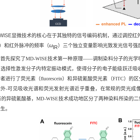
WISE
显微技术的核心在于其独特的信号编码机制，通过调控红
）和红外脉冲的频率（
ω
）
三个独立变量影响光致发光信号强
IR
者首先探究了
MD-WISE技术第一种原理——调制染料分子的光
冲选择性激发分子内特定振动模式，使得分子的电子
能级跃迁
吸
作者进行了荧光素（
fluorescein
）和异硫氰酸荧光素（
FITC
）
的区
紫外-可见吸收光谱和荧光发射光谱近乎重叠，在常规的荧光成
特有的异硫氰酸基，M
D-WISE
技术成功地区分了两种染料所染的二
发生。