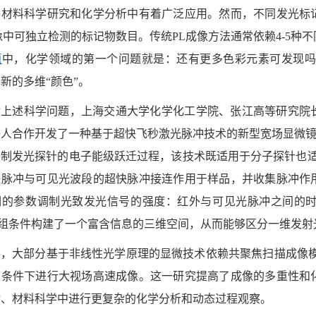
、材料科学研究和
化学分析
中有
着广泛应用
。然而，
不同发光标
像中可独立检测的标记物数目。
传统
PL成像方法
通常依赖
4
-5
种不
题
中，化学领域的第一个问题就是：还有更多色彩元素可发现
新的多维“颜色”。
对上述科学问题，上海交通大学化学化工学院、张江高等研究院
等人合作
开发了一种
基于超快飞秒激光脉冲技术的新型宽场显微
调制发光探针的电子能级跃迁过程，该技术既适用于分子探针也
快脉冲与可见光波段的超快脉冲接连作用于样品，并收集脉冲作
调的参数调制光致发光信号的强度：
红外
与
可见光脉冲之间的
组条件构建了
一
个富含信息的
三维空间
，从而
能够区分
一维
发射
外
，大部分基于非线性光学原理的显微技术依赖共聚焦扫描成像
伤条件下进行大视场高速成
像。这一研究提高了成像的
多重性
和
物、材料科学中进行更复杂的化学分析和动态过程观察。