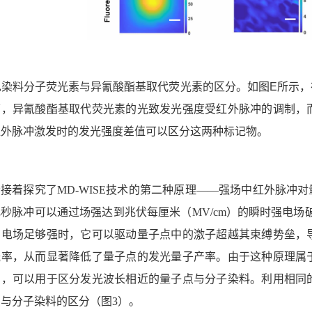
见染料分子荧光素与异氰酸酯基取代荧光素的区分。如图
E
所示，
下，异氰酸酯基取代荧光素的光致发光强度受红外脉冲的调制，
红外脉冲激发时的发光强度差值可以区分这两种标记物。
者接着探究了
MD-WISE技术的第二种原理——强场中红外脉冲
飞秒脉冲可以通过场强达到兆伏每厘米（
M
V/cm
）的瞬时强电场
的电场足够强时，它可以驱动量子点中的激子超越其束缚势垒，
概率，从而显著降低了量子点的发光量子产率
。
由于这种原理属
反，可以用于
区分
发光波长相近的量子点与分子染料
。
利用相同
点与分子染料的区分（图
3）
。