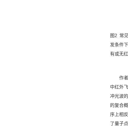
图
2
常
发条件
有或无
作
中红外
冲光波
的复合
序上相
了量子