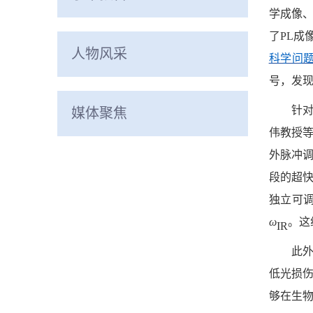
学成像
了
PL成
人物风采
科学问
号，发现
针
媒体聚焦
伟教授
外脉冲
段的超
独立可
ω
。这
IR
此
低光损
够在生