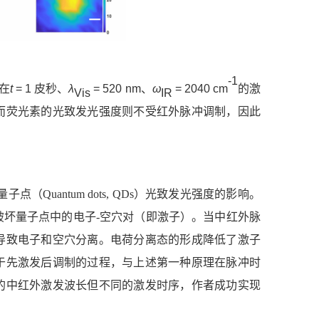
-1
在
t
= 1
皮秒
、
λ
= 520
nm
、
ω
= 2040
cm
的激
Vis
IR
而荧光素的光致发光强度则不受红外脉冲调制，因此
对量子点（
Quantum dots, QDs
）光致发光强度的影响。
破坏量子点中的电子
-空穴对（即激子）。
当中红外脉
导致电子和空穴分离。电荷分离态的形成降低了激子
于先激发后调制的过程，与上述第一种原理在脉冲时
的中红外激发波长但不同的激发时序，作者成功实现