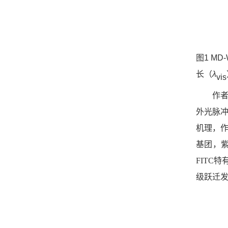
图
1
MD-
长（
λ
vis
作
外光脉
机理，
基团，
FITC
级跃迁