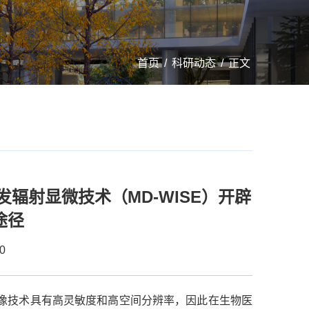
首页
/
科研动态
/
正文
发辐射显微技术（MD-WISE）开辟
途径
0
像技术
具有
高灵敏度和
高
空间分辨率，
因此
在生物医