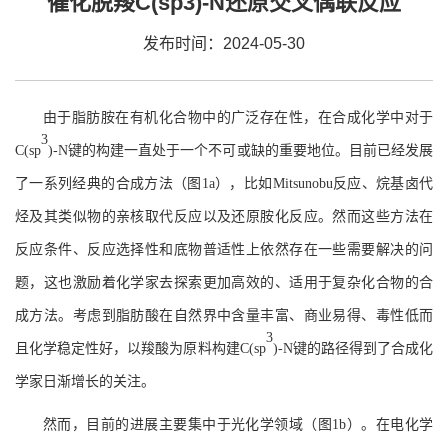
催化脱羧C(sp3)-N还原交叉偶联反应
发布时间：2024-05-30
由于脂肪胺在有机化合物中的广泛存在性，在合成化学中对于
3
C(sp
)-N
键的构建一直处于一个不可或缺的重要地位。目前已经发展
了一系列经典的合成方法（图
1a），比如
M
itsunobu反应、烷基卤代
烃及其类似物的亲核取代反应以及还原胺化反应。然而这些方法在
反应条件、反应选择性和底物普适性上依然存在一些需要解决的问
题，这也激励着化学家去探索更加高效的、适用于复杂化合物的合
成方法。考虑到脂肪酸在自然界中含量丰富、商业易得、毒性低而
3
且化学稳定性好，以羧酸为原料构建
C(sp
)-N
键的路径得到了合成化
学家日渐增长的关注。
然而，目前的进展主要集中于光化学领域（图
1b）。在电化学