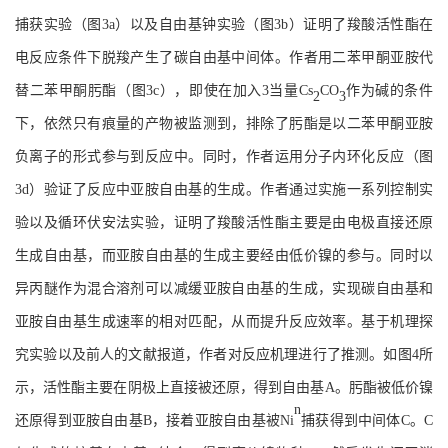
捕获实验（图
3
a）以及自由基钟实验（图
3
b）证明了羧酸活性酯在
电反应条件下脱羧产生了碳自由基中间体。作者用二苯甲酮亚胺代
替二苯甲酮肟酯（图
3
c），即使在加入3当量Cs
CO
作为碱的条件
2
3
下，依然只有痕量的产物被监测到，排除了肟酯是以二苯甲酮亚胺
负离子的形式参与到反应中。同时，作者运用分子内环化反应（图
3
d）验证了反应中亚胺自由基的生成。作者通过实施一系列控制实
验以及循环伏安法实验，证明了羧酸活性酯主要是由电极直接还原
生成自由基，而亚胺自由基的生成主要经由低价镍的参与。同时以
异丙醚作为混合溶剂可以减缓亚胺自由基的生成，实现碳自由基和
亚胺自由基生成速率的相对匹配，从而提升反应效率。基于机理探
究实验以及前人的文献报道，作者对反应机理进行了推测。如图
4
所
示，活性酯主要在阴极上直接被还原，得到自由基
A。肟酯被低价镍
n
还原得到亚胺自由基B，接着亚胺自由基被N
i
捕获得到中间体
C。C