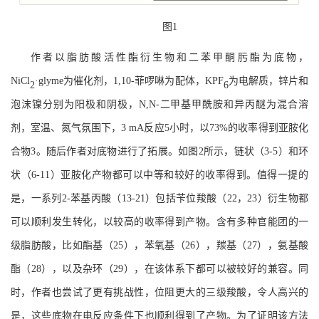
图
1
作者以脂肪酸活性酯衍生物和二苯甲酮肟酯为底物，
NiCl
·
glyme
为催化剂，
1,
10-
菲啰啉为配体，
K
PF
为电解质，锌片和
2
6
泡沫镍分别为阳极和阴极，
N
,N
-
二甲基甲酰胺和异丙醚为混合溶
剂，室温、氮气氛围下，
3
m
A
反应
5
小时，以
7
3%
的收率得到亚胺化
合物
3。随后作者对底物进行了拓展。如图2所示，链状（
3-5
）和环
状（
6
-11
）亚胺化产物都可以中等和较好的收率得到。值得一提的
是，一系列
2
-
苯基丙酸（
1
3-21
）包括苄位羧酸（
2
2
，
2
3
）衍生物都
可以顺利发生转化，以较高的收率得到产物。含有多种官能团的一
级脂肪酸，比如酯基（
2
5
），苯氧基（
2
6
），羰基（
2
7
），氨基酸
酯（
2
8
），以及杂环（
2
9
），在该体系下都可以被较好的兼容。同
时，作者也尝试了更有挑战性，位阻更大的三级羧酸，令人高兴的
是，这些底物在电反应条件下也顺利得到了产物。为了证明该方法