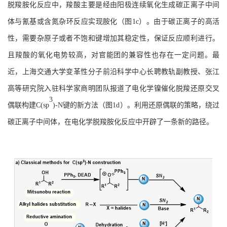
脱羧胺化反应中，羧酸主要是经由阳极连续氧化生成碳正离子中间
体与氰基或含氮杂环反应实现胺化（图1c）。由于碳正离子的高活
性，需要杂原子或者不饱和键增加其稳定
性，保证反应顺利进行。
且羧酸的氧化电势较高，对官能团的兼容性也存在一定问题。最
近，上海交通大学变革性分子前沿科学中心
长聘教轨副教授、
张江
高等研究院入驻科学家商明
团队
报道了电
化学镍催化脱羧还原交叉
3
偶联构建
C(sp
)-N
键的新方法（图
1d）。利用还原偶联的策略，绕过
碳正离子中间体，在电化学脱羧胺化反应中开辟了一条新的路径。