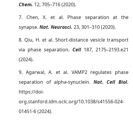
Chem.
12, 705–716 (2020).
7. Chen, X.
et al. Phase separation at the
synapse.
Nat. Neurosci.
23, 301–310 (2020).
8. Qiu, H. et al. Short-distance vesicle transport
via phase separation.
Cell
187, 2175–2193.e21
(2024).
9. Agarwal, A. et al. VAMP2 regulates phase
separation of alpha-synuclein.
Nat. Cell Biol
.
https://doi-
org.stanford.idm.oclc.org/10.1038/s41556-024-
01451-6 (2024).