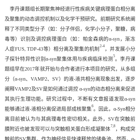
李丹课题组长期聚焦神经退行性疾病关键病理蛋白相分离
及聚集的动态调控机制以及化学干预研究。前期研究系统阐
释了不同类型分子（如：分子伴侣，化学小分子，聚糖，病
毒等）识别及调控病理蛋白（如：帕金森病的α-syn，渐冻
2-4
人症FUS, TDP-43等）相分离及聚集的机制
，并发展小分
5
子探针特异性识别α-syn聚集体用与疾病临床检测
。李丹课
题组早在2017年就开始与合作者进行本项目的研究，从多组
分（α-syn、VAMP2、SV）的液-液共相分离现象出发，逐步
阐释VAMP2及SV是如何通过调控 α-syn的动态相分离来促进
其执行生理功能。研究过程中，不断有文章报道发现α-syn
6
能够通过液-液相分离促进局部成核聚集
。因此，α-Syn相分
离目前被认为与其病理毒性密切相关。此外，SV在突触前
7,8
膜附近也被发现可以与突触相关蛋白形成凝聚体
，构成突
触前的SV集群，作为神经信号快速释放的储备池。然而，α-