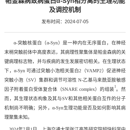
帕金森病致病蛋白α-Syn相分离的生理功能
及调控机制
发布时间：2024-07-05
α-突触核蛋白（α-Syn）是一种内在无序蛋白，在神经
末梢突触前体中高度表达，其病理性聚集体是帕金森病的关
键病理标志物，并与疾病的发生发展密切相关。在生理状态
下，α-Syn 可通过突触小泡相关蛋白2（VAMP2）促进神经
突触小泡（SV）集群和调节可溶性 N-乙基马来酰亚胺敏感
1
因子附着蛋白受体复合体（SNARE complex）的组装
。然
而，其生理状态构象及其与SV和其他相关蛋白互作的分子
机制尚不明确；另外，α-Syn生理功能是否及如何影响其病
理聚集未知。
2024年7月1日，上海交通大学张江高等研究院超快科学中