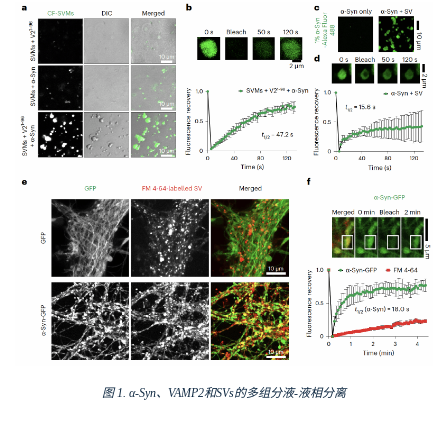
图
1.
α-
S
yn
、
VAMP2
和
SV
s
的多组分液
-
液相分离