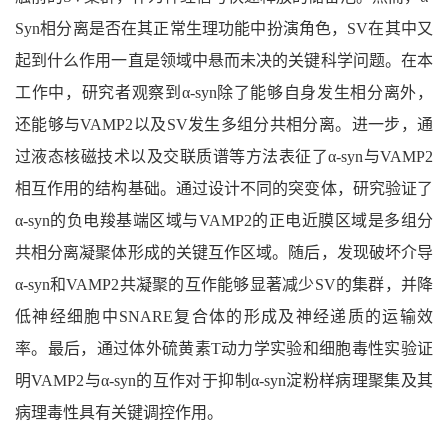
Syn相分离是否在其正常生理功能中扮演角色，SV在其中又
起到什么作用一直是领域中悬而未决的关键科学问题。在本
工作中，研究者观察到α-syn除了能够自身发生相分离外，
还能够与VAMP2以及SV发生多组分共相分离。进一步，通
过液态核磁技术以及交联质谱等方法表征了α-syn与VAMP2
相互作用的结构基础。通过设计不同的突变体，研究验证了
α-syn的负电羧基端区域与VAMP2的正电近膜区域是多组分
共相分离凝聚体形成的关键互作区域。随后，发现破坏介导
α-syn和VAMP2共凝聚的互作能够显著减少SV的集群，并降
低神经细胞中SNARE复合体的形成及神经递质的运输效
率。最后，通过体外硫黄素T动力学实验和细胞毒性实验证
明VAMP2与α-syn的互作对于抑制α-syn淀粉样病理聚集及其
病理毒性具有关键调控作用。