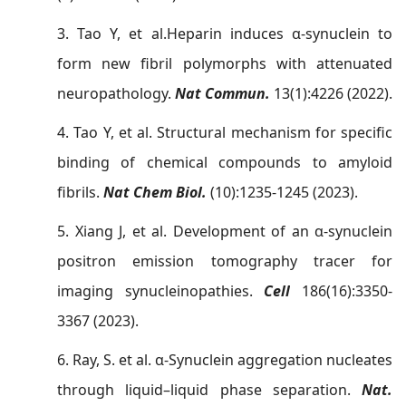
3.
Tao Y, et al.
Heparin induces α-synuclein to
form new fibril polymorphs with attenuated
neuropathology.
Nat Commun.
13(1):4226 (202
2
)
.
4.
Tao Y, et al.
Structural mechanism for specific
binding of chemical compounds to amyloid
fibrils.
Nat Chem Biol.
(10):1235-1245
(
2023
)
.
5. Xiang J, et al.
Development of an α-synuclein
positron emission tomography tracer for
imaging synucleinopathies.
Cell
186(16):3350-
3367
(
2023
).
6. Ray, S. et al. α-Synuclein aggregation nucleates
through liquid–liquid phase separation.
Nat.