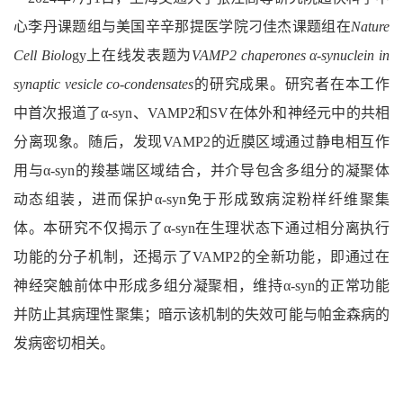
心李丹课题组与美国辛辛那提医学院刁佳杰课题组在
Nature
Cell Biolo
gy上在线发表题为
VAMP2 chaperones α-synuclein in
synaptic vesicle co-condensates
的研究成果。研究者在本工作
中首次报道了α-syn、VAMP2和SV在体外和神经元中的共相
分离现象。随后，发现VAMP2的近膜区域通过静电相互作
用与α-syn的羧基端区域结合，并介导包含多组分的凝聚体
动态组装，进而保护α-syn免于形成致病淀粉样纤维聚集
体。本研究不仅揭示了α-syn在生理状态下通过相分离执行
功能的分子机制，还揭示了VAMP2的全新功能，即通过在
神经突触前体中形成多组分凝聚相，维持α-syn的正常功能
并防止其病理性聚集；暗示该机制的失效可能与帕金森病的
发病密切相关。