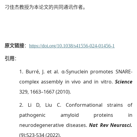
刁佳杰教授为本论文的共同通讯作者。
原文链接
：
https://doi.org/10.1038/s41556-024-01456-1
引用
：
1. Burré, J. et al. α-Synuclein promotes SNARE-
complex assembly in vivo and in vitro.
Science
329, 1663–1667 (2010).
2. Li D, Liu C.
Conformational strains of
pathogenic amyloid proteins in
neurodegenerative diseases.
Nat Rev Neurosci.
(9):523-534
(2022).