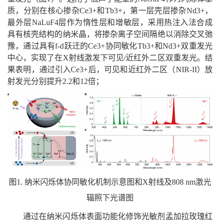
质，分别在核心掺杂Ce3+和Tb3+，第一层壳层掺杂Nd3+，
最外层NaLuF4层作为惰性层和增敏层，采用热注入法合成
具有核壳结构的纳米晶，将掺杂离子空间隔绝以消除交叉弛
豫，通过具有f-d跃迁的Ce3+协同敏化Tb3+和Nd3+双重发光
中心，实现了在X射线激发下可见/近红外二区双重发光。结
果表明，通过引入Ce3+后，可见和近红外二区（NIR-II）放
射发光分别提升2.2和12倍；
图1. 纳米闪烁体协同敏化机制示意图和X射线及808 nm激光
辐照下光谱图
通过在纳米闪烁体表面功能化修饰光敏剂孟加拉玫瑰红