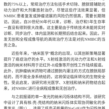
数的75%以上，常规治疗方法包括手术切除、膀胱镜辅助光
动力治疗和大剂量放射治疗。尽管这些疗法效果显著，但
NMIBC患者复发或肿瘤进展的风险仍然很高，需要长期随
访。因此，自20世纪90年代以来，诊断、治疗和5年生存率
一直没有得到很大改善。这主要是由于传统技术未能将实时
诊断、同步治疗、体内监测和长期预后结合起来。因此，开
发无创和全程成像导航的高效治疗方法是对抗NMIBC的当
务之急。
近些年来，“纳米医学”概念的出现，以其创新策略显著
提升了癌症治疗的水平。X射线激活的光动力疗法和X射线
激活的纳米材料用于近红外-II成像等开创性工作陆续报道。
此外，抗肿瘤纳米药物可通过膀胱内灌注的方式在膀胱局部
给药，而不是全身系统给药，这将保证临床转化的生物安全
性。受此启发，该研究将光医学、X射线和纳米药物结合起
来，对NMIBC进行全病程成像和无创治疗。
与之前报道的单一发光的纳米闪烁体结构不同，该研究
中设计了具有核-壳-壳结构的纳米闪烁体实现协同敏化的多
重发光（图1）。选用了低声子能量的NaGdF4作为闪烁体基