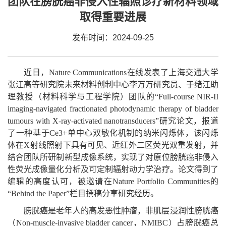
团队在膀胱癌非侵入性辐照诊疗新材料领域
取得重要进展
发布时间：2024-09-25
近日，Nature Communications在线发表了上海交通大学
张江高等研究院未来材料创制中心李万万研究员、于绪江助
理教授（材料科学与工程学院）团队的“Full-course NIR-II
imaging-navigated fractionated photodynamic therapy of bladder
tumours with X-ray-activated nanotransducers”研究论文，报道
了一种基于Ce3+单中心双敏化机制的纳米闪烁体，该闪烁
体在X射线照射下具有可见、近红外二区荧光双重发射，并
结合团队所研制新型成像系统，实现了对原位膀胱癌非侵入
性荧光成像量化分析及可定制辐射动力学治疗。论文得到了
编辑的高度认可，被邀请在Nature Portfolio Communities的
“Behind the Paper”栏目撰稿分享研究经历。
膀胱癌是老年人的高发恶性肿瘤，非肌层浸润性膀胱癌
（Non-muscle-invasive bladder cancer，NMIBC）占膀胱癌总