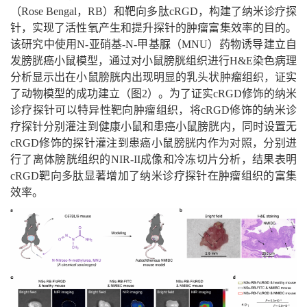
（Rose Bengal，RB）和靶向多肽cRGD，构建了纳米诊疗探
针，实现了活性氧产生和提升探针的肿瘤富集效率的目的。
该研究中使用N-亚硝基-N-甲基脲（MNU）药物诱导建立自
发膀胱癌小鼠模型，通过对小鼠膀胱组织进行H&E染色病理
分析显示出在小鼠膀胱内出现明显的乳头状肿瘤组织，证实
了动物模型的成功建立（图2）。为了证实cRGD修饰的纳米
诊疗探针可以特异性靶向肿瘤组织，将cRGD修饰的纳米诊
疗探针分别灌注到健康小鼠和患癌小鼠膀胱内，同时设置无
cRGD修饰的探针灌注到患癌小鼠膀胱内作为对照，分别进
行了离体膀胱组织的NIR-II成像和冷冻切片分析，结果表明
cRGD靶向多肽显著增加了纳米诊疗探针在肿瘤组织的富集
效率。