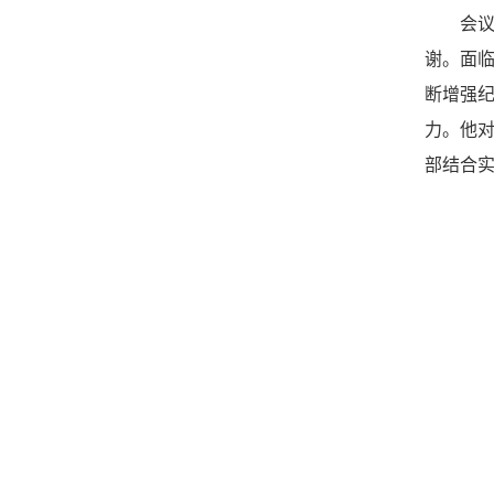
会
谢。面
断增强
力。他
部结合