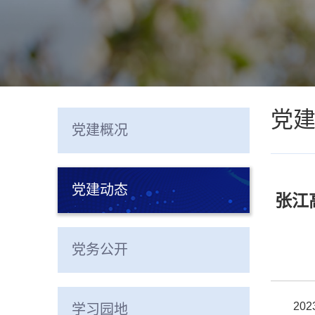
党
党建概况
党建动态
张江
党务公开
20
学习园地