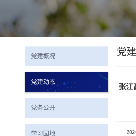
党
党建概况
党建动态
张江
党务公开
20
学习园地