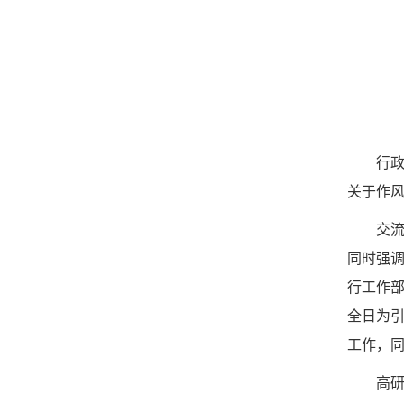
行
关于作
交
同时强调
行工作
全日为
工作，
高研