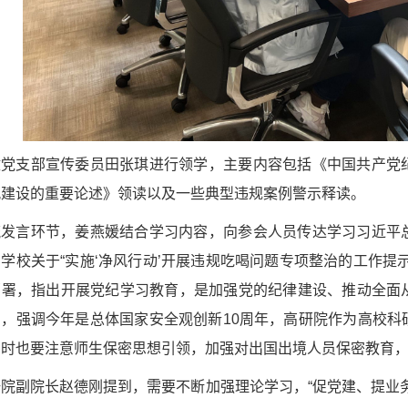
政党支部宣传委员田张琪进行领学，主要内容包括《中国共产党
风建设的重要论述》领读以及一些典型违规案例警示释读。
流发言环节，姜燕媛结合学习内容，向参会人员传达学习习近平
学校关于“实施‘净风行动’开展违规吃喝问题专项整治的工作提
部署，指出开展党纪学习教育，是加强党的纪律建设、推动全面
引，强调今年是总体国家安全观创新10周年，高研院作为高校科
同时也要注意师生保密思想引领，加强对出国出境人员保密教育
院副院长赵德刚提到，需要不断加强理论学习，“促党建、提业