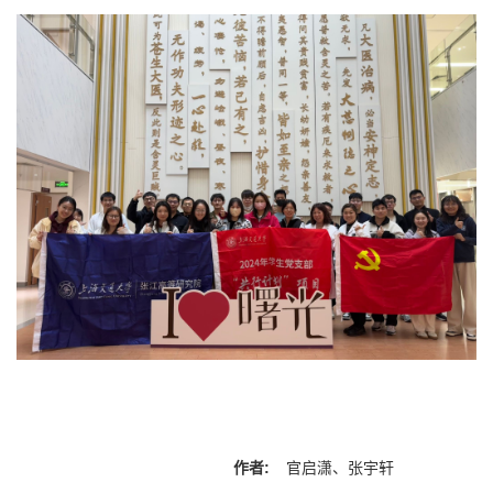
作者:
官启潇、张宇轩