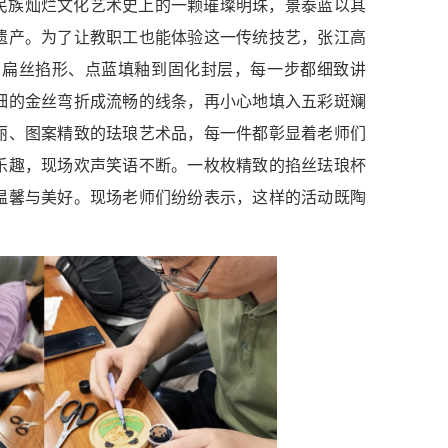
民族灿烂文化艺术史上的一颗璀璨明珠，景泰蓝以其
遗产。为了让教职工也能体验这一传统技艺，张江高
、扁丝掐形、点蓝填釉到固化封层，每一步都细致讲
细的金丝弯折成流畅的线条，再小心地填入五彩斑斓
丽、图案精致的珐琅艺术品，每一件都彰显着老师们
乐趣，现场欢声笑语不断。一枚枚精致的掐丝珐琅杯
温馨与美好。现场老师们纷纷表示，这样的活动既陶