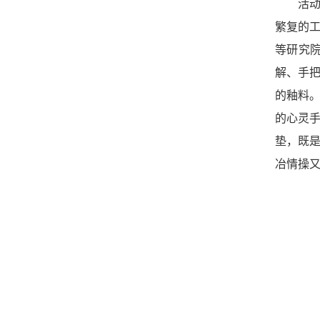
活
繁复的
等研究
解、手
的釉料
的心灵
垫，既
冶情操