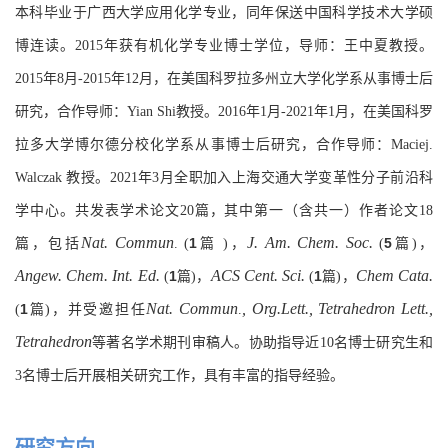
本科毕业于广西大学应用化学专业，同年保送中国科学技术大学硕
博连读。2015年获有机化学
专业
博士学位，导师：王中夏教授。
2015年8月-2015年12
月
，在美国科罗拉多州立大学化学系从事博士后
研究，合作导师：Yian Shi教授。2016年1月-2021年1月，在美国科罗
拉多大学博尔德分校化学系从事博士后研究，合作导师：Maciej.
Walczak 教授。2021年3月
全职加入
上海交通大学变革性分子前沿科
学中心。共发表学术论文20篇，其中第一（含共一）作者论文18
Nat. Commun
J. Am. Chem. Soc.
1
5
篇，包括
. (
篇 )
，
(
篇)，
Angew. Chem. Int. Ed.
ACS Cent. Sci.
C
hem
C
ata
.
1
1
(
篇)
，
(
篇)，
Nat. Commun
, Org.Lett., Tetrahedron Lett.,
1
(
篇)
，并受邀担任
.
Tetrahedron
等著名学术期刊审稿人。协助指导近10名博士研究生和
3名博士后开展相关研究工作，具有丰富的指导经验。