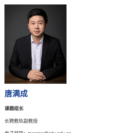
唐满成
课题组长
长聘教轨副教授