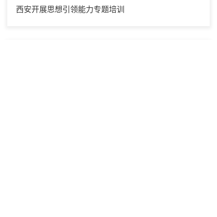
西安开展思想引领能力专题培训
2025年12月03日
张江高等研究院研究生第五党支部开展纪念交大第一
个党团组织成立100周年主题党日活动