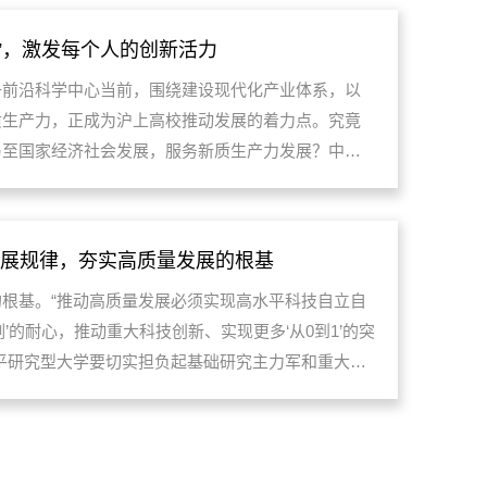
”，激发每个人的创新活力
子前沿科学中心当前，围绕建设现代化产业体系，以
质生产力，正成为沪上高校推动发展的着力点。究竟
乃至国家经济社会发展，服务新质生产力发展？中国
在接受记者专访时谈到：作为国家战略科技力量的生
步通过体制机制的改革，构建创新的文化，...
发展规律，夯实高质量发展的根基
根基。“推动高质量发展必须实现高水平科技自立自
’的耐心，推动重大科技创新、实现更多‘从0到1’的突
平研究型大学要切实担负起基础研究主力军和重大科
升学校的科技创新能级，努力实现高水平科技自立自
用，进一步推动基础研究水平提升，...