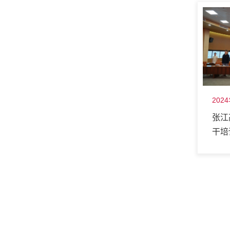
202
张江
干培