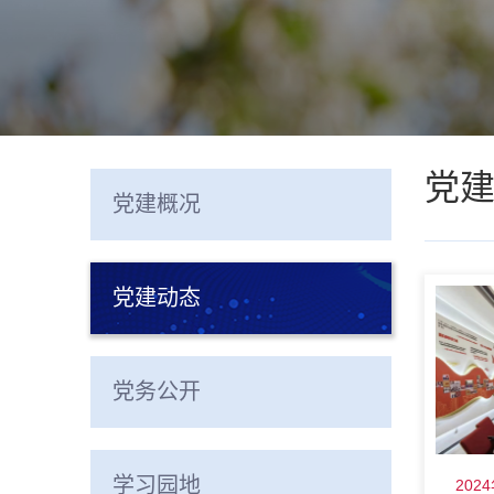
党
党建概况
党建动态
党务公开
学习园地
202