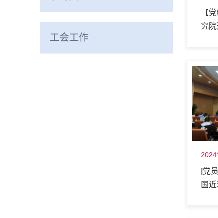
【党
究院
工会工作
课
202
[党
国近
科技
为例