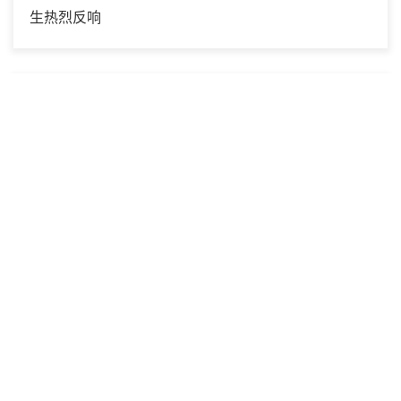
生热烈反响
2026年04月02日
张江高等研究院召开2026年春夏学期全院大会