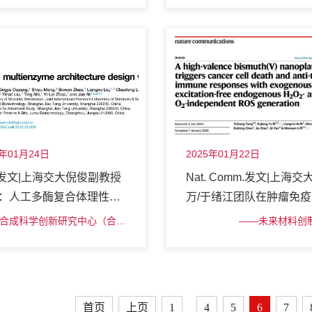
5年01月24日
2025年01月22日
ll发文|上海交大倪俊副教授
Nat. Comm.发文|上海
：人工多酶复合体理性设
万/于绪江团队在肿瘤免
用五价铋多功能纳米材料
合成科学创新研究中心（合成
——未来材料创
生物学平台）
取得重要进展
首页
上页
1
4
5
6
7
...