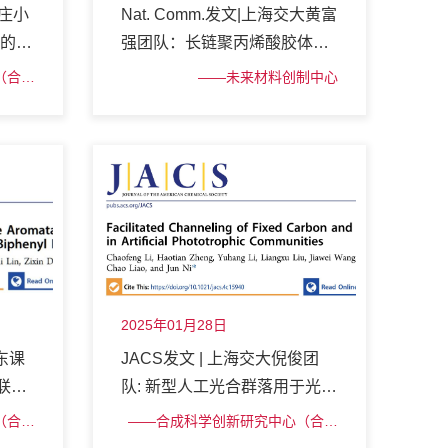
大庄小
Nat. Comm.发文|上海交大黄富
键的晶
强团队：长链聚丙烯酸胶体实
现常温自愈合和高弹性水凝胶
（合成
——未来材料创制中心
平台）
2025年01月28日
东课
JACS发文 | 上海交大倪俊团
联苯
队: 新型人工光合群落用于光驱
动负碳生物合成
（合成
——合成科学创新研究中心（合成
平台）
生物学平台）