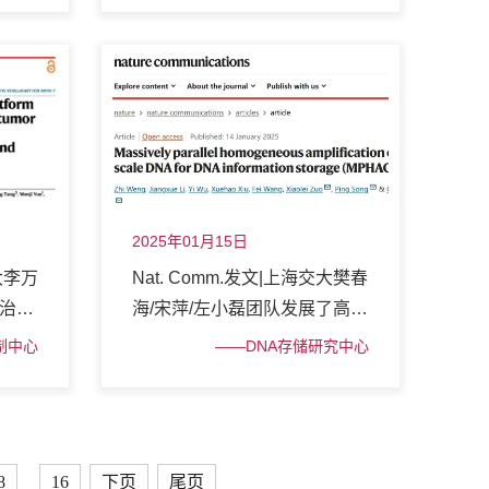
2025年01月15日
交大李万
Nat. Comm.发文|上海交大樊春
疫治疗
海/宋萍/左小磊团队发展了高通
领域
量均一核酸扩展技术实现规模
制中心
——DNA存储研究中心
化DNA信息存储
8
16
下页
尾页
...