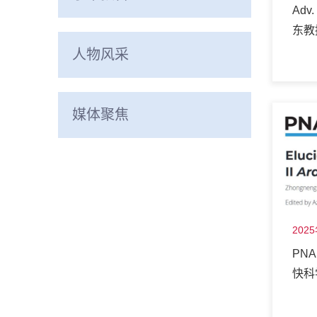
Adv
东教
二炔
人物风采
媒体聚焦
202
PN
快科
南芥 
在特