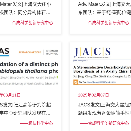
. Mater.发文|上海交大庄小
Adv. Mater.发文|上海交
授团队：同分异构体石墨
东团队：基于铑-碳配位
，钌负载与绿氨合成
态二维配位聚合物
——合成科学创新研究中心
——合成科学创新研究中心
化学
5年03月11日
2025年02月07日
AS发文|张江高等研究院超
JACS发文|上海交大瞿旭
学中心研究团队发现在拟
题组发现芳香聚酮轴手性
II 类光解酶（AtPL）里存
骨架的生物合成机制
——超快科学中心
——合成科学创新研究中心
生物学
殊的光还原机制