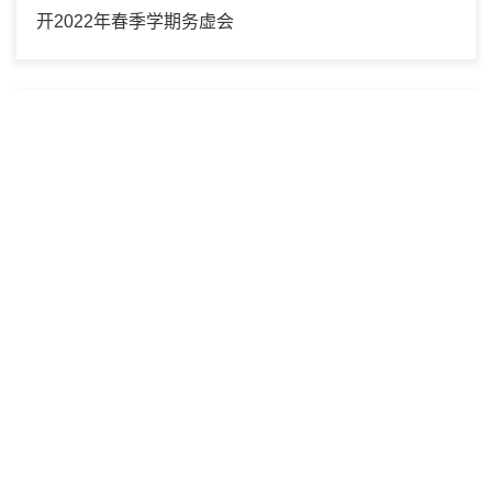
开2022年春季学期务虚会
2022年02月15日
“情暖包汤圆，欢乐猜灯谜”—— 张江高等研究院工会开
展元宵节主题活动